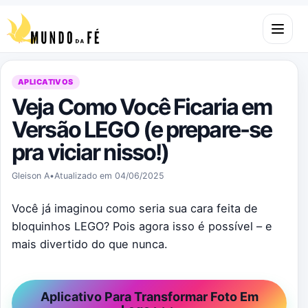
Pular para o conteúdo
Abrir m
APLICATIVOS
Veja Como Você Ficaria em
Versão LEGO (e prepare-se
pra viciar nisso!)
Gleison A
•
Atualizado em 04/06/2025
Você já imaginou como seria sua cara feita de
bloquinhos LEGO? Pois agora isso é possível – e
mais divertido do que nunca.
Aplicativo Para Transformar Foto Em