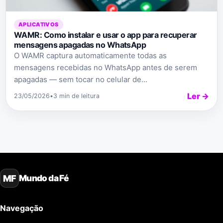
APLICATIVOS
WAMR: Como instalar e usar o app para recuperar
mensagens apagadas no WhatsApp
O WAMR captura automaticamente todas as
mensagens recebidas no WhatsApp antes de serem
apagadas — sem tocar no celular de...
Ler →
23/05/2026
•
3 min de leitura
Mundo da Fé
MF
Navegação