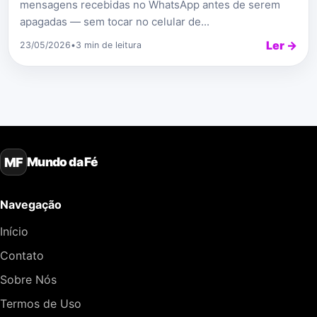
mensagens recebidas no WhatsApp antes de serem
apagadas — sem tocar no celular de...
Ler →
23/05/2026
•
3 min de leitura
Mundo da Fé
MF
Navegação
Início
Contato
Sobre Nós
Termos de Uso