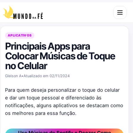
Pular para o conteúdo
Abrir m
APLICATIVOS
Principais Apps para
Colocar Músicas de Toque
no Celular
Gleison A
•
Atualizado em 02/11/2024
Para quem deseja personalizar o toque do celular
e dar um toque pessoal e diferenciado às
notificações, alguns aplicativos se destacam como
os melhores para essa função.
Use Músicas do Spotify e Deezer Como