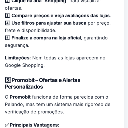
2️⃣
Clique na aba “Shopping”
para visualizar
ofertas.
3️⃣
Compare preços e veja avaliações das lojas
.
4️⃣
Use filtros para ajustar sua busca
por preço,
frete e disponibilidade.
5️⃣
Finalize a compra na loja oficial
, garantindo
segurança.
Limitações:
Nem todas as lojas aparecem no
Google Shopping.
5️⃣ Promobit – Ofertas e Alertas
Personalizados
O
Promobit
funciona de forma parecida com o
Pelando, mas tem um sistema mais rigoroso de
verificação de promoções.
✅ Principais Vantagens: