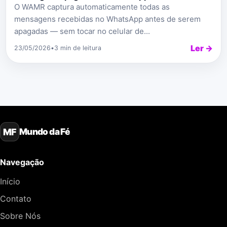
O WAMR captura automaticamente todas as
mensagens recebidas no WhatsApp antes de serem
apagadas — sem tocar no celular de...
Ler →
23/05/2026
•
3 min de leitura
Mundo da Fé
MF
Navegação
Início
Contato
Sobre Nós