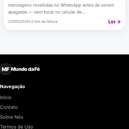
mensagens recebidas no WhatsApp antes de serem
apagadas — sem tocar no celular de...
Ler →
23/05/2026
•
3 min de leitura
Mundo da Fé
MF
Navegação
Início
Contato
Sobre Nós
Termos de Uso