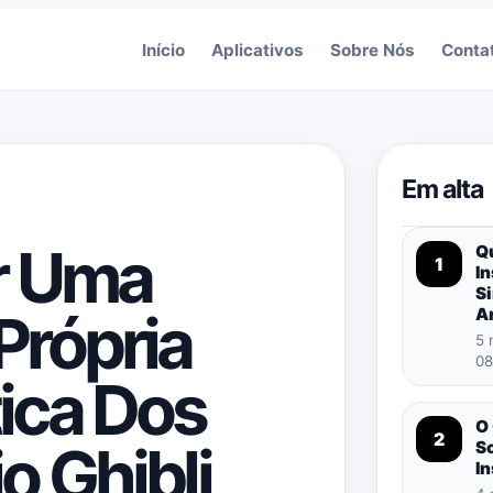
Início
Aplicativos
Sobre Nós
Conta
Em alta
r Uma
Q
1
I
S
Própria
A
5 
08
ica Dos
O 
2
o Ghibli,
So
I