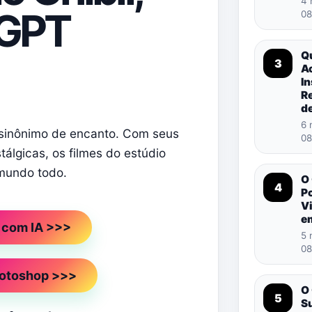
4 
tGPT
08
Q
3
A
In
R
d
6 
o sinônimo de encanto. Com seus
08
álgicas, os filmes do estúdio
mundo todo.
O
4
P
Vi
e
r com IA >>>
5 
08
hotoshop >>>
O
5
S