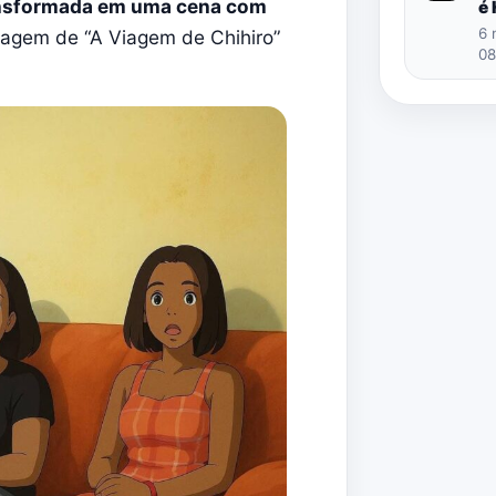
ransformada em uma cena com
é
6 
agem de “A Viagem de Chihiro”
08