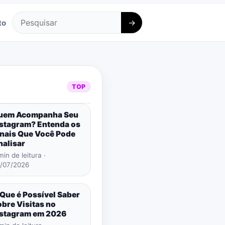
→
to
Pesquisar
TOP
uem Acompanha Seu
nstagram? Entenda os
inais Que Você Pode
nalisar
min de leitura ·
/07/2026
Que é Possível Saber
bre Visitas no
nstagram em 2026