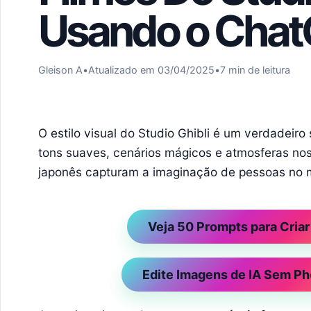
Usando o Cha
Gleison A
•
Atualizado em 03/04/2025
•
7 min de leitura
O estilo visual do Studio Ghibli é um verdadeir
tons suaves, cenários mágicos e atmosferas nost
japonês capturam a imaginação de pessoas no 
Veja 50 Prompts para Cria
Edite Imagens de IA Sem P