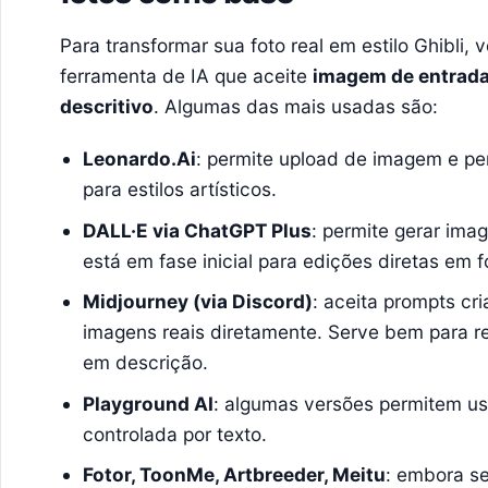
Para transformar sua foto real em estilo Ghibli,
ferramenta de IA que aceite
imagem de entrada
descritivo
. Algumas das mais usadas são:
Leonardo.Ai
: permite upload de imagem e pe
para estilos artísticos.
DALL·E via ChatGPT Plus
: permite gerar im
está em fase inicial para edições diretas em f
Midjourney (via Discord)
: aceita prompts cr
imagens reais diretamente. Serve bem para r
em descrição.
Playground AI
: algumas versões permitem u
controlada por texto.
Fotor, ToonMe, Artbreeder, Meitu
: embora s