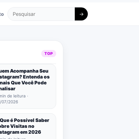
→
to
Pesquisar
TOP
uem Acompanha Seu
nstagram? Entenda os
inais Que Você Pode
nalisar
min de leitura ·
/07/2026
Que é Possível Saber
bre Visitas no
nstagram em 2026