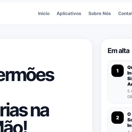
Início
Aplicativos
Sobre Nós
Conta
Em alta
Sermões
Q
1
I
S
A
5 
08
rias na
O 
2
Mão!
So
I