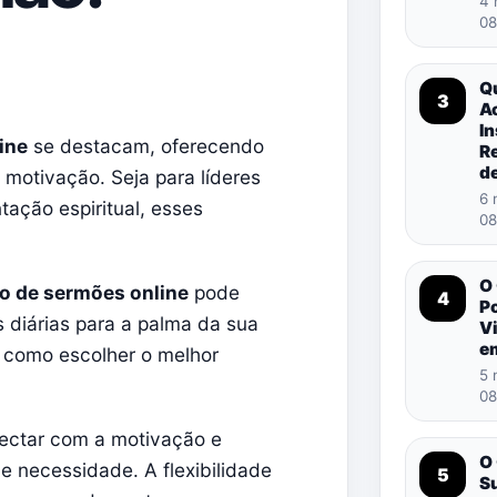
4 
08
Q
3
A
In
ine
se destacam, oferecendo
R
d
 motivação. Seja para líderes
6 
tação espiritual, esses
08
O
vo de sermões online
pode
4
P
s diárias para a palma da sua
Vi
e
 como escolher o melhor
5 
08
ectar com a motivação e
O
 necessidade. A flexibilidade
5
S