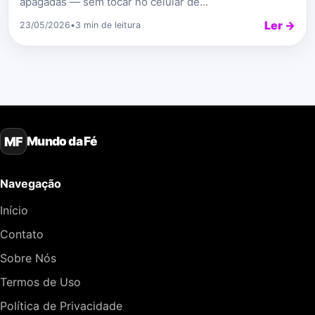
apagadas — sem tocar no celular de...
Ler →
23/05/2026
•
3 min de leitura
Mundo da Fé
MF
Navegação
Início
Contato
Sobre Nós
Termos de Uso
Política de Privacidade