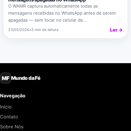
O WAMR captura automaticamente todas as
mensagens recebidas no WhatsApp antes de serem
apagadas — sem tocar no celular de...
Ler →
23/05/2026
•
3 min de leitura
Mundo da Fé
MF
Navegação
Início
Contato
Sobre Nós